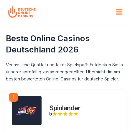
Zum
Inhalt
Main
springen
Men
Beste Online Casinos
Deutschland 2026
Verlässliche Qualität und fairer Spielspaß: Entdecken Sie in
unserer sorgfältig zusammengestellten Übersicht die am
besten bewerteten Online-Casinos für deutsche Spieler.
1
Spinlander
5
★★★★★
★★★★★