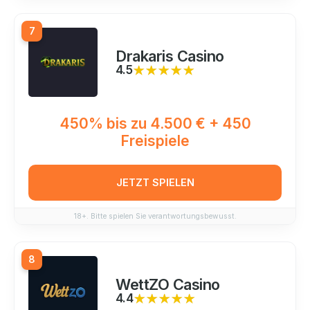
7
Drakaris Casino
4.5
★★★★★
★★★★★
450% bis zu 4.500 € + 450
Freispiele
JETZT SPIELEN
18+. Bitte spielen Sie verantwortungsbewusst.
8
WettZO Casino
4.4
★★★★★
★★★★★