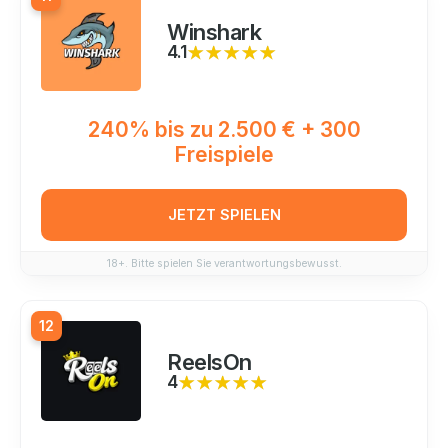
Winshark
4.1
★★★★★
★★★★★
240% bis zu 2.500 € + 300
Freispiele
JETZT SPIELEN
18+. Bitte spielen Sie verantwortungsbewusst.
12
ReelsOn
4
★★★★★
★★★★★