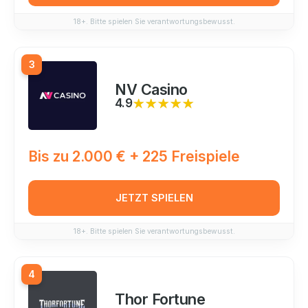
18+. Bitte spielen Sie verantwortungsbewusst.
3
NV Casino
4.9
★★★★★
★★★★★
Bis zu 2.000 € + 225 Freispiele
JETZT SPIELEN
18+. Bitte spielen Sie verantwortungsbewusst.
4
Thor Fortune