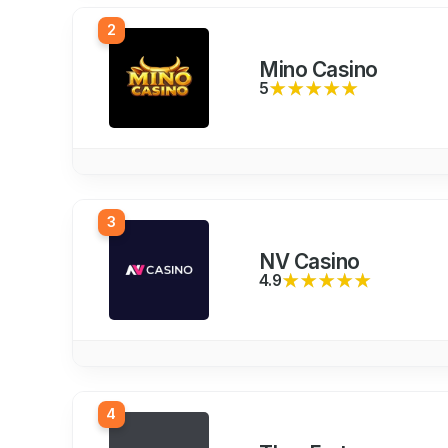
2
Mino Casino
★★★★★
★★★★★
5
3
NV Casino
★★★★★
★★★★★
4.9
4