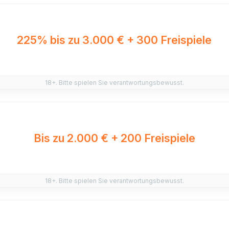
225% bis zu 3.000 € + 300 Freispiele
18+. Bitte spielen Sie verantwortungsbewusst.
Bis zu 2.000 € + 200 Freispiele
18+. Bitte spielen Sie verantwortungsbewusst.