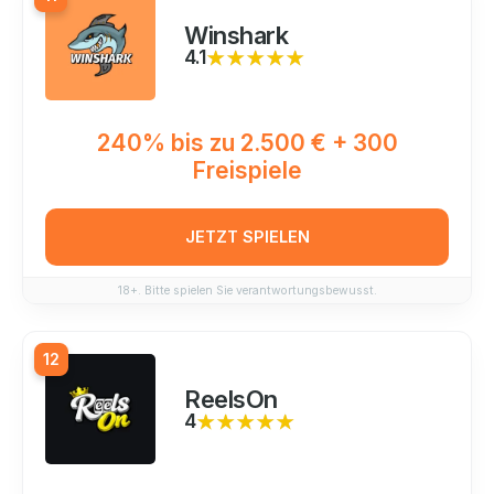
Winshark
4.1
★★★★★
★★★★★
240% bis zu 2.500 € + 300
Freispiele
JETZT SPIELEN
18+. Bitte spielen Sie verantwortungsbewusst.
12
ReelsOn
4
★★★★★
★★★★★