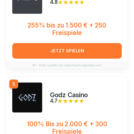
4.8
★★★★★
★★★★★
255% bis zu 1.500 € + 250
Freispiele
JETZT SPIELEN
18+. Bitte spielen Sie verantwortungsbewusst.
5
Godz Casino
4.7
★★★★★
★★★★★
100% Bis zu 2.000 € + 300
Freispiele