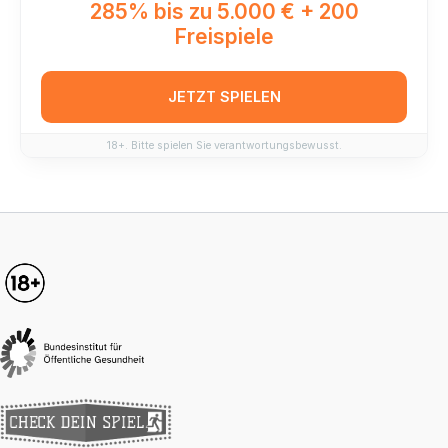
285% bis zu 5.000 € + 200
Freispiele
JETZT SPIELEN
18+. Bitte spielen Sie verantwortungsbewusst.