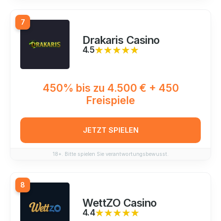
7
Drakaris Casino
4.5
★★★★★
★★★★★
450% bis zu 4.500 € + 450
Freispiele
JETZT SPIELEN
18+. Bitte spielen Sie verantwortungsbewusst.
8
WettZO Casino
4.4
★★★★★
★★★★★