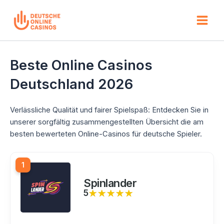
Zum
Inhalt
Main
springen
Men
Beste Online Casinos
Deutschland 2026
Verlässliche Qualität und fairer Spielspaß: Entdecken Sie in
unserer sorgfältig zusammengestellten Übersicht die am
besten bewerteten Online-Casinos für deutsche Spieler.
1
Spinlander
5
★★★★★
★★★★★