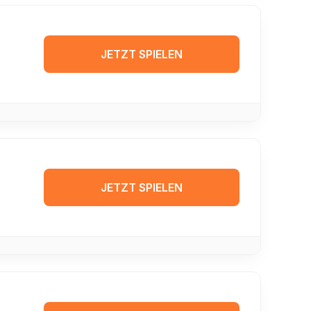
JETZT SPIELEN
JETZT SPIELEN