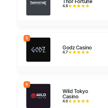
Thor Fortune
★★★★★
★★★★★
4.8
5
Godz Casino
★★★★★
★★★★★
4.7
6
Wild Tokyo
Casino
★★★★★
★★★★★
4.6