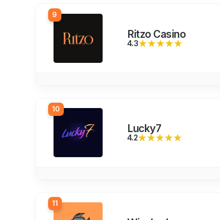
9
Ritzo Casino
★★★★★
★★★★★
4.3
10
Lucky7
★★★★★
★★★★★
4.2
11