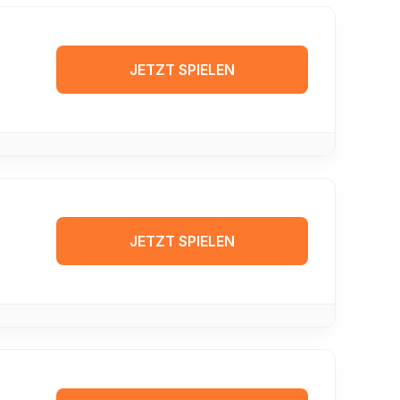
JETZT SPIELEN
JETZT SPIELEN