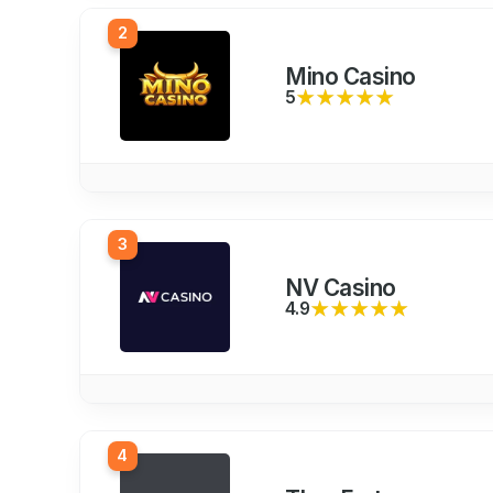
2
Mino Casino
★★★★★
★★★★★
5
3
NV Casino
★★★★★
★★★★★
4.9
4