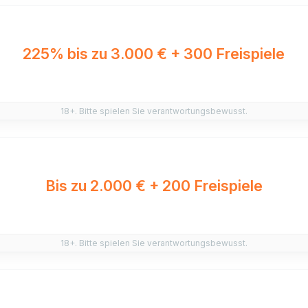
225% bis zu 3.000 € + 300 Freispiele
18+. Bitte spielen Sie verantwortungsbewusst.
Bis zu 2.000 € + 200 Freispiele
18+. Bitte spielen Sie verantwortungsbewusst.