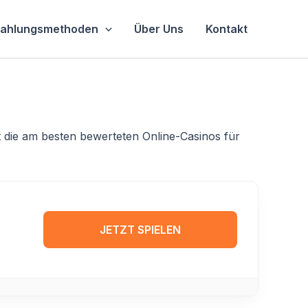
ahlungsmethoden
Über Uns
Kontakt
ht die am besten bewerteten Online-Casinos für
JETZT SPIELEN