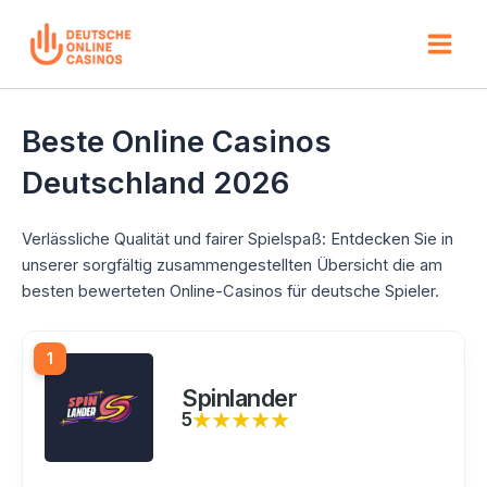
Zum
Inhalt
Main
springen
Men
Beste Online Casinos
Deutschland 2026
Verlässliche Qualität und fairer Spielspaß: Entdecken Sie in
unserer sorgfältig zusammengestellten Übersicht die am
besten bewerteten Online-Casinos für deutsche Spieler.
1
Spinlander
5
★★★★★
★★★★★