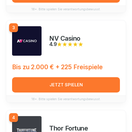
18+. Bitte spielen Sie verantwortungsbewusst.
3
NV Casino
4.9
★★★★★
★★★★★
Bis zu 2.000 € + 225 Freispiele
JETZT SPIELEN
18+. Bitte spielen Sie verantwortungsbewusst.
4
Thor Fortune