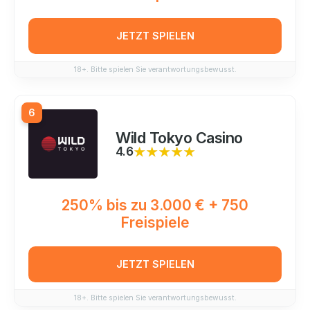
JETZT SPIELEN
18+. Bitte spielen Sie verantwortungsbewusst.
6
Wild Tokyo Casino
4.6
★★★★★
★★★★★
250% bis zu 3.000 € + 750
Freispiele
JETZT SPIELEN
18+. Bitte spielen Sie verantwortungsbewusst.