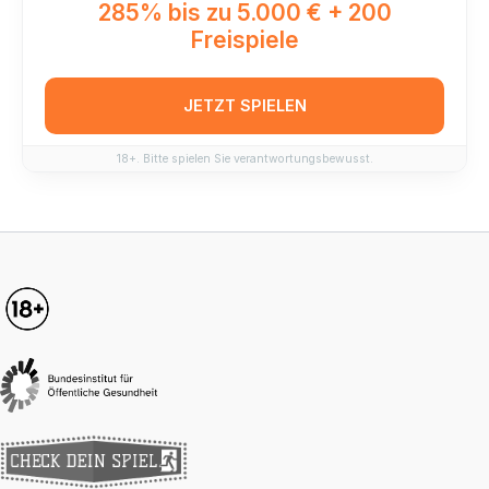
285% bis zu 5.000 € + 200
Freispiele
JETZT SPIELEN
18+. Bitte spielen Sie verantwortungsbewusst.