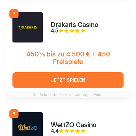
7
Drakaris Casino
4.5
★★★★★
★★★★★
450% bis zu 4.500 € + 450
Freispiele
JETZT SPIELEN
18+. Bitte spielen Sie verantwortungsbewusst.
8
WettZO Casino
4.4
★★★★★
★★★★★