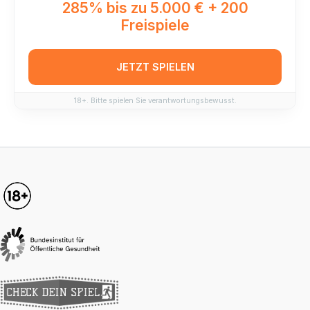
285% bis zu 5.000 € + 200
Freispiele
JETZT SPIELEN
18+. Bitte spielen Sie verantwortungsbewusst.