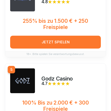
4.8
★★★★★
★★★★★
255% bis zu 1.500 € + 250
Freispiele
JETZT SPIELEN
18+. Bitte spielen Sie verantwortungsbewusst.
5
Godz Casino
4.7
★★★★★
★★★★★
100% Bis zu 2.000 € + 300
Freispiele