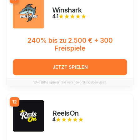
Winshark
4.1
★★★★★
★★★★★
240% bis zu 2.500 € + 300
Freispiele
JETZT SPIELEN
18+. Bitte spielen Sie verantwortungsbewusst.
12
ReelsOn
4
★★★★★
★★★★★