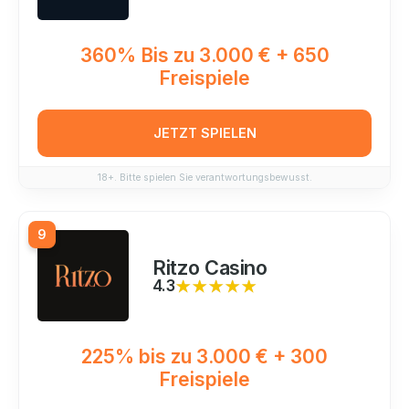
360% Bis zu 3.000 € + 650
Freispiele
JETZT SPIELEN
18+. Bitte spielen Sie verantwortungsbewusst.
9
Ritzo Casino
4.3
★★★★★
★★★★★
225% bis zu 3.000 € + 300
Freispiele