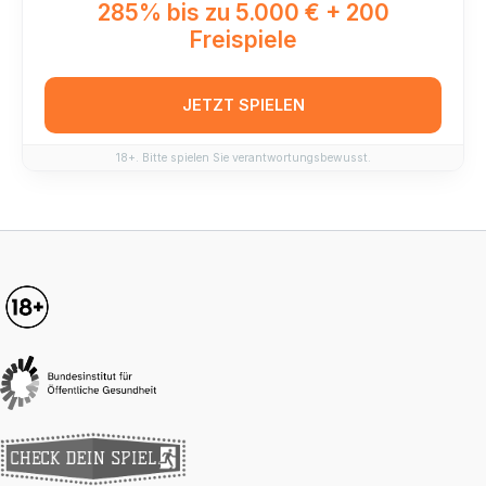
285% bis zu 5.000 € + 200
Freispiele
JETZT SPIELEN
18+. Bitte spielen Sie verantwortungsbewusst.