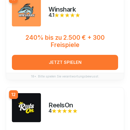
Winshark
4.1
★★★★★
★★★★★
240% bis zu 2.500 € + 300
Freispiele
JETZT SPIELEN
18+. Bitte spielen Sie verantwortungsbewusst.
12
ReelsOn
4
★★★★★
★★★★★