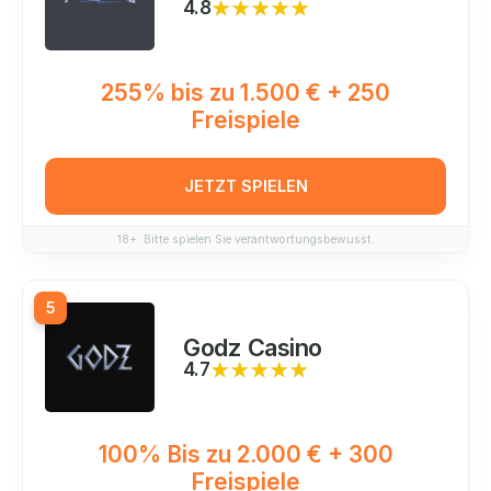
4.8
★★★★★
★★★★★
255% bis zu 1.500 € + 250
Freispiele
JETZT SPIELEN
18+. Bitte spielen Sie verantwortungsbewusst.
5
Godz Casino
4.7
★★★★★
★★★★★
100% Bis zu 2.000 € + 300
Freispiele