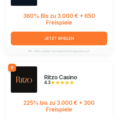
360% Bis zu 3.000 € + 650
Freispiele
JETZT SPIELEN
18+. Bitte spielen Sie verantwortungsbewusst.
9
Ritzo Casino
4.3
★★★★★
★★★★★
225% bis zu 3.000 € + 300
Freispiele