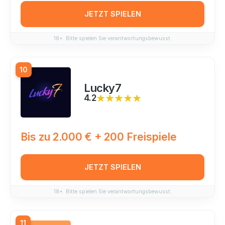
JETZT SPIELEN
18+. Bitte spielen Sie verantwortungsbewusst.
10
Lucky7
4.2
★★★★★
★★★★★
Bis zu 2.000 € + 200 Freispiele
JETZT SPIELEN
18+. Bitte spielen Sie verantwortungsbewusst.
11