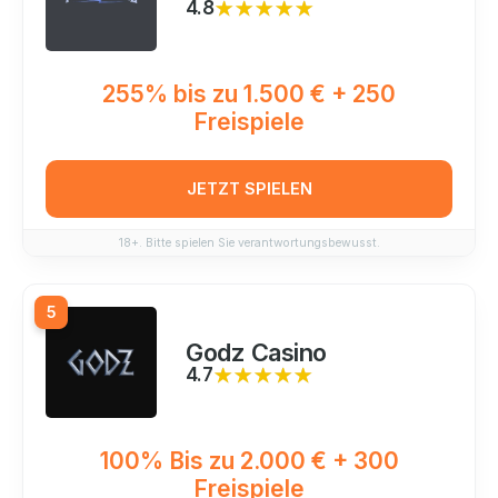
4.8
★★★★★
★★★★★
255% bis zu 1.500 € + 250
Freispiele
JETZT SPIELEN
18+. Bitte spielen Sie verantwortungsbewusst.
5
Godz Casino
4.7
★★★★★
★★★★★
100% Bis zu 2.000 € + 300
Freispiele