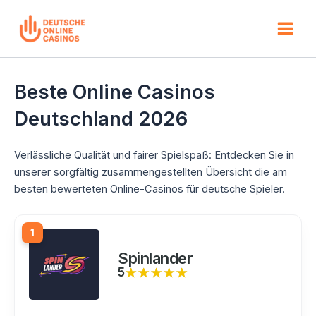
Zum
Inhalt
Main
springen
Men
Beste Online Casinos
Deutschland 2026
Verlässliche Qualität und fairer Spielspaß: Entdecken Sie in
unserer sorgfältig zusammengestellten Übersicht die am
besten bewerteten Online-Casinos für deutsche Spieler.
1
Spinlander
5
★★★★★
★★★★★