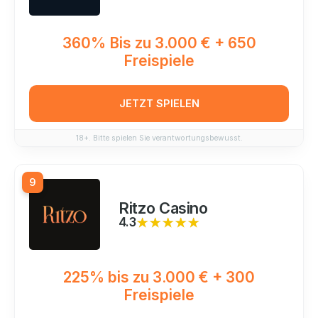
360% Bis zu 3.000 € + 650
Freispiele
JETZT SPIELEN
18+. Bitte spielen Sie verantwortungsbewusst.
9
Ritzo Casino
4.3
★★★★★
★★★★★
225% bis zu 3.000 € + 300
Freispiele