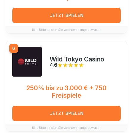
JETZT SPIELEN
18+. Bitte spielen Sie verantwortungsbewusst.
6
Wild Tokyo Casino
4.6
★★★★★
★★★★★
250% bis zu 3.000 € + 750
Freispiele
JETZT SPIELEN
18+. Bitte spielen Sie verantwortungsbewusst.