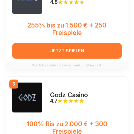
4.8
★★★★★
★★★★★
255% bis zu 1.500 € + 250
Freispiele
JETZT SPIELEN
18+. Bitte spielen Sie verantwortungsbewusst.
5
Godz Casino
4.7
★★★★★
★★★★★
100% Bis zu 2.000 € + 300
Freispiele