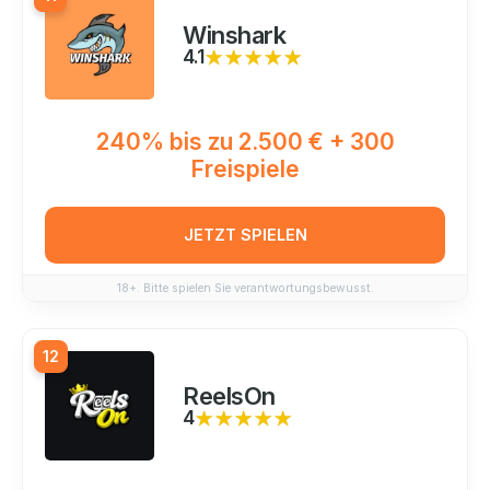
Winshark
4.1
★★★★★
★★★★★
240% bis zu 2.500 € + 300
Freispiele
JETZT SPIELEN
18+. Bitte spielen Sie verantwortungsbewusst.
12
ReelsOn
4
★★★★★
★★★★★