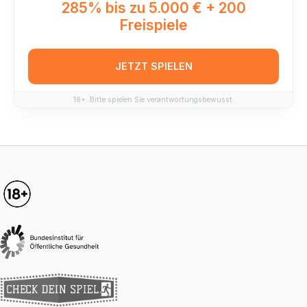
285% bis zu 5.000 € + 200
Freispiele
JETZT SPIELEN
18+. Bitte spielen Sie verantwortungsbewusst.