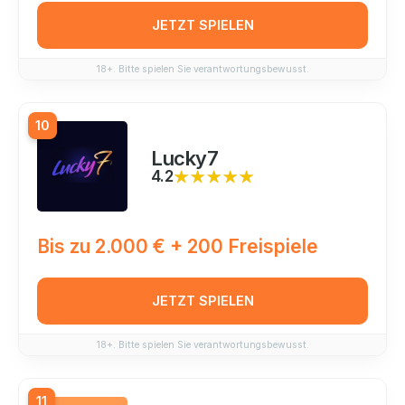
JETZT SPIELEN
18+. Bitte spielen Sie verantwortungsbewusst.
10
Lucky7
4.2
★★★★★
★★★★★
Bis zu 2.000 € + 200 Freispiele
JETZT SPIELEN
18+. Bitte spielen Sie verantwortungsbewusst.
11