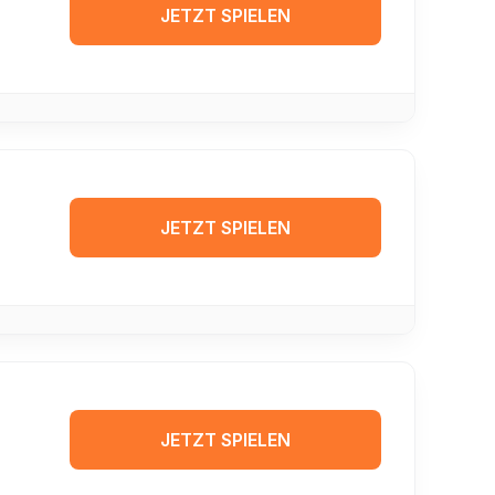
JETZT SPIELEN
JETZT SPIELEN
JETZT SPIELEN