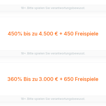
18+. Bitte spielen Sie verantwortungsbewusst.
450% bis zu 4.500 € + 450 Freispiele
18+. Bitte spielen Sie verantwortungsbewusst.
360% Bis zu 3.000 € + 650 Freispiele
18+. Bitte spielen Sie verantwortungsbewusst.