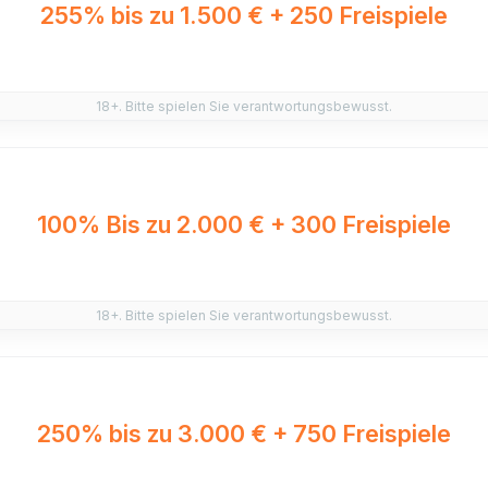
255% bis zu 1.500 € + 250 Freispiele
18+. Bitte spielen Sie verantwortungsbewusst.
100% Bis zu 2.000 € + 300 Freispiele
18+. Bitte spielen Sie verantwortungsbewusst.
250% bis zu 3.000 € + 750 Freispiele