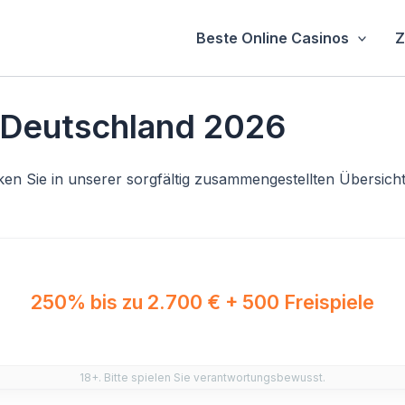
Beste Online Casinos
Z
 Deutschland 2026
ecken Sie in unserer sorgfältig zusammengestellten Übersic
250% bis zu 2.700 € + 500 Freispiele
18+. Bitte spielen Sie verantwortungsbewusst.