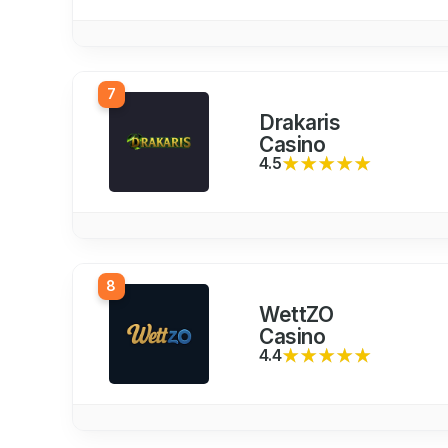
7
Drakaris
Casino
★★★★★
★★★★★
4.5
8
WettZO
Casino
★★★★★
★★★★★
4.4