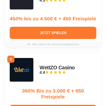
4.5
★★★★★
★★★★★
450% bis zu 4.500 € + 450 Freispiele
JETZT SPIELEN
18+. Bitte spielen Sie verantwortungsbewusst.
8
WettZO Casino
4.4
★★★★★
★★★★★
360% Bis zu 3.000 € + 650
Freispiele