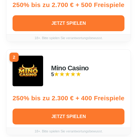
250% bis zu 2.700 € + 500 Freispiele
JETZT SPIELEN
18+. Bitte spielen Sie verantwortungsbewusst.
2
Mino Casino
5
★★★★★
★★★★★
250% bis zu 2.300 € + 400 Freispiele
JETZT SPIELEN
18+. Bitte spielen Sie verantwortungsbewusst.