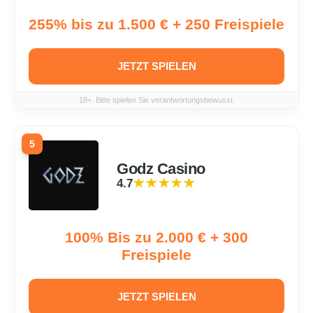
255% bis zu 1.500 € + 250 Freispiele
JETZT SPIELEN
18+. Bitte spielen Sie verantwortungsbewusst.
5
Godz Casino
4.7
★★★★★
★★★★★
100% Bis zu 2.000 € + 300
Freispiele
JETZT SPIELEN