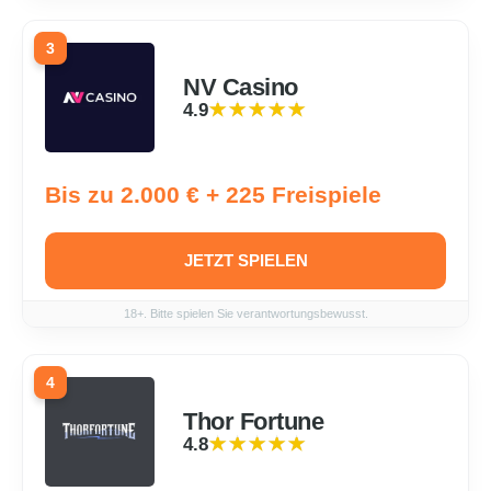
3
NV Casino
4.9
★★★★★
★★★★★
Bis zu 2.000 € + 225 Freispiele
JETZT SPIELEN
18+. Bitte spielen Sie verantwortungsbewusst.
4
Thor Fortune
4.8
★★★★★
★★★★★