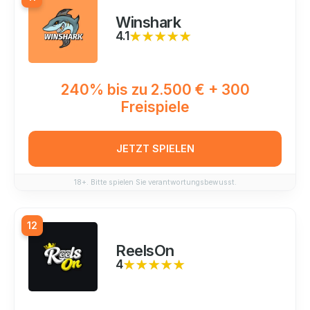
Winshark
4.1
★★★★★
★★★★★
240% bis zu 2.500 € + 300
Freispiele
JETZT SPIELEN
18+. Bitte spielen Sie verantwortungsbewusst.
12
ReelsOn
4
★★★★★
★★★★★