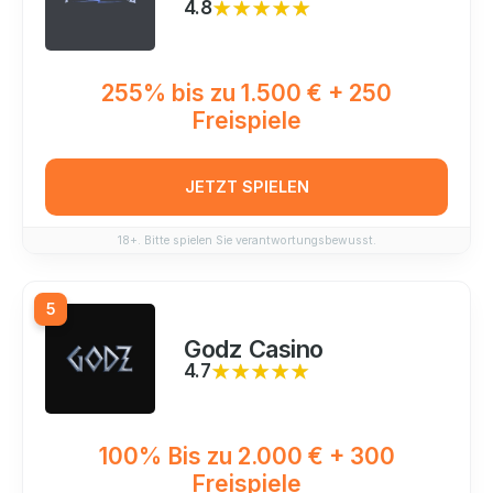
4.8
★★★★★
★★★★★
255% bis zu 1.500 € + 250
Freispiele
JETZT SPIELEN
18+. Bitte spielen Sie verantwortungsbewusst.
5
Godz Casino
4.7
★★★★★
★★★★★
100% Bis zu 2.000 € + 300
Freispiele