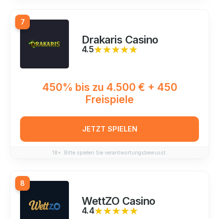
7
Drakaris Casino
4.5
★★★★★
★★★★★
450% bis zu 4.500 € + 450
Freispiele
JETZT SPIELEN
18+. Bitte spielen Sie verantwortungsbewusst.
8
WettZO Casino
4.4
★★★★★
★★★★★