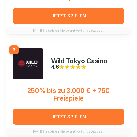
JETZT SPIELEN
18+. Bitte spielen Sie verantwortungsbewusst.
6
Wild Tokyo Casino
4.6
★★★★★
★★★★★
250% bis zu 3.000 € + 750
Freispiele
JETZT SPIELEN
18+. Bitte spielen Sie verantwortungsbewusst.