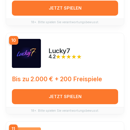
JETZT SPIELEN
18+. Bitte spielen Sie verantwortungsbewusst.
10
Lucky7
4.2
★★★★★
★★★★★
Bis zu 2.000 € + 200 Freispiele
JETZT SPIELEN
18+. Bitte spielen Sie verantwortungsbewusst.
11