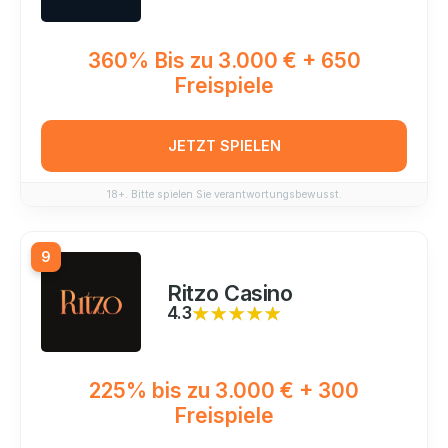
360% Bis zu 3.000 € + 650
Freispiele
JETZT SPIELEN
18+. Bitte spielen Sie verantwortungsbewusst.
9
Ritzo Casino
4.3
★★★★★
★★★★★
225% bis zu 3.000 € + 300
Freispiele