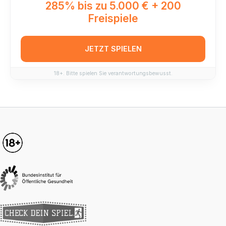
285% bis zu 5.000 € + 200
Freispiele
JETZT SPIELEN
18+. Bitte spielen Sie verantwortungsbewusst.