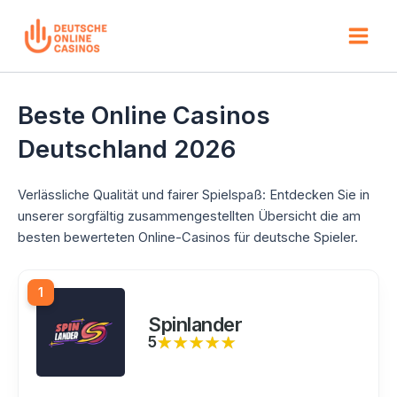
Zum
Inhalt
Main
springen
Men
Beste Online Casinos
Deutschland 2026
Verlässliche Qualität und fairer Spielspaß: Entdecken Sie in
unserer sorgfältig zusammengestellten Übersicht die am
besten bewerteten Online-Casinos für deutsche Spieler.
1
Spinlander
5
★★★★★
★★★★★