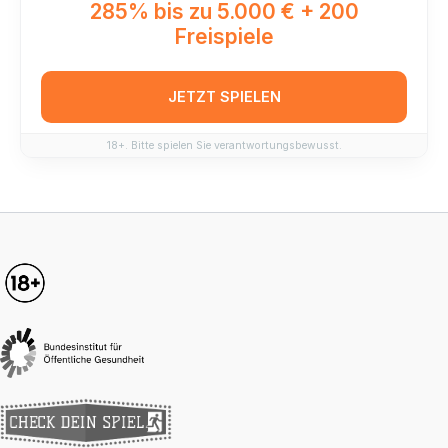
285% bis zu 5.000 € + 200
Freispiele
JETZT SPIELEN
18+. Bitte spielen Sie verantwortungsbewusst.