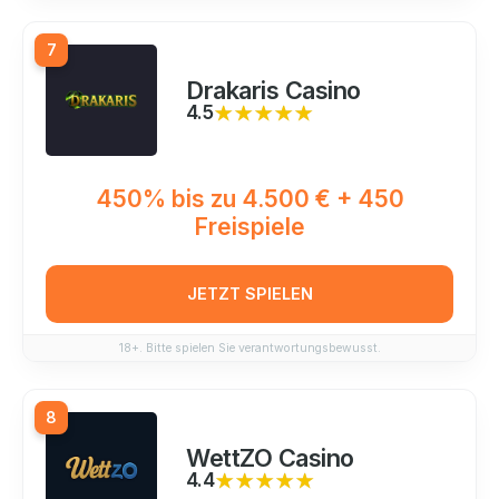
7
Drakaris Casino
4.5
★★★★★
★★★★★
450% bis zu 4.500 € + 450
Freispiele
JETZT SPIELEN
18+. Bitte spielen Sie verantwortungsbewusst.
8
WettZO Casino
4.4
★★★★★
★★★★★