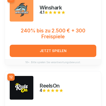
Winshark
4.1
★★★★★
★★★★★
240% bis zu 2.500 € + 300
Freispiele
JETZT SPIELEN
18+. Bitte spielen Sie verantwortungsbewusst.
12
ReelsOn
4
★★★★★
★★★★★