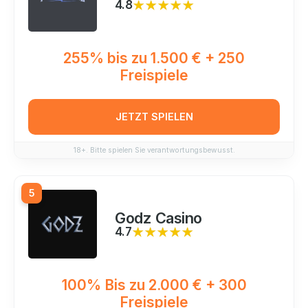
4.8
★★★★★
★★★★★
255% bis zu 1.500 € + 250
Freispiele
JETZT SPIELEN
18+. Bitte spielen Sie verantwortungsbewusst.
5
Godz Casino
4.7
★★★★★
★★★★★
100% Bis zu 2.000 € + 300
Freispiele