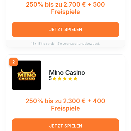
250% bis zu 2.700 € + 500
Freispiele
JETZT SPIELEN
18+. Bitte spielen Sie verantwortungsbewusst.
2
Mino Casino
5
★★★★★
★★★★★
250% bis zu 2.300 € + 400
Freispiele
JETZT SPIELEN