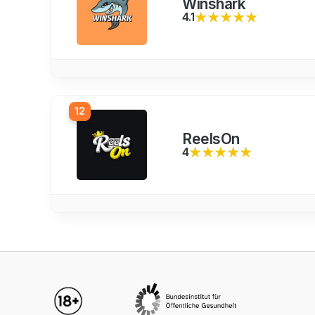
Winshark
★★★★★
★★★★★
4.1
12
ReelsOn
★★★★★
★★★★★
4