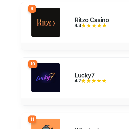
9
Ritzo Casino
★★★★★
★★★★★
4.3
10
Lucky7
★★★★★
★★★★★
4.2
11