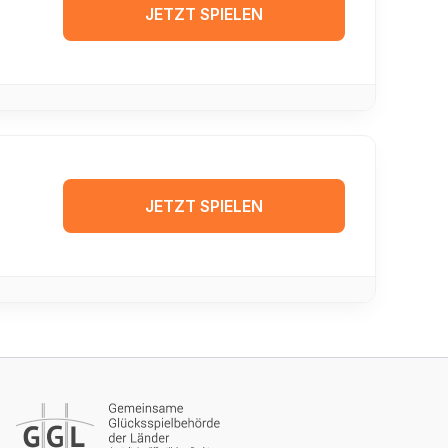
JETZT SPIELEN
JETZT SPIELEN