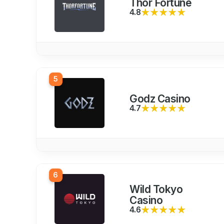
Thor Fortune
★★★★★
★★★★★
4.8
5
Godz Casino
★★★★★
★★★★★
4.7
6
Wild Tokyo
Casino
★★★★★
★★★★★
4.6