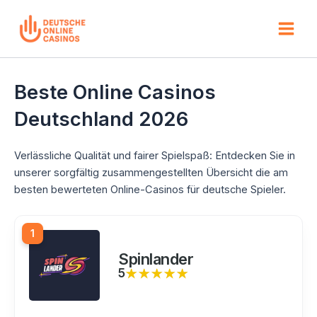
Zum
Inhalt
Main
springen
Men
Beste Online Casinos
Deutschland 2026
Verlässliche Qualität und fairer Spielspaß: Entdecken Sie in
unserer sorgfältig zusammengestellten Übersicht die am
besten bewerteten Online-Casinos für deutsche Spieler.
1
Spinlander
5
★★★★★
★★★★★