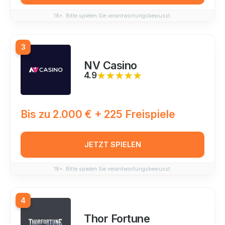
18+. Bitte spielen Sie verantwortungsbewusst.
3
NV Casino
4.9
★★★★★
★★★★★
Bis zu 2.000 € + 225 Freispiele
JETZT SPIELEN
18+. Bitte spielen Sie verantwortungsbewusst.
4
Thor Fortune