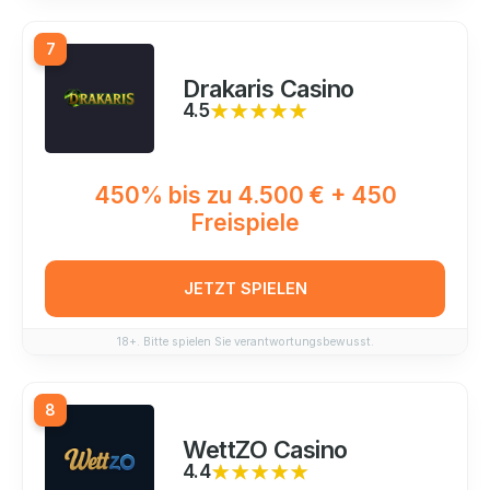
7
Drakaris Casino
4.5
★★★★★
★★★★★
450% bis zu 4.500 € + 450
Freispiele
JETZT SPIELEN
18+. Bitte spielen Sie verantwortungsbewusst.
8
WettZO Casino
4.4
★★★★★
★★★★★