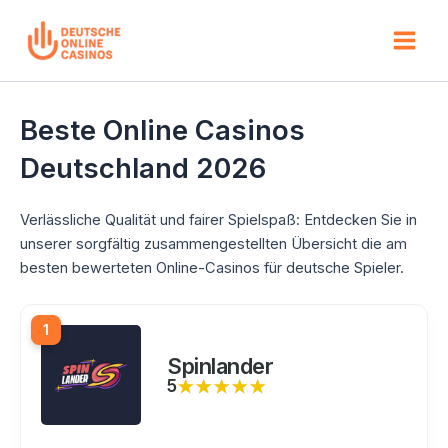
Zum
Inhalt
Main
springen
Men
Beste Online Casinos
Deutschland 2026
Verlässliche Qualität und fairer Spielspaß: Entdecken Sie in
unserer sorgfältig zusammengestellten Übersicht die am
besten bewerteten Online-Casinos für deutsche Spieler.
1
Spinlander
5
★★★★★
★★★★★