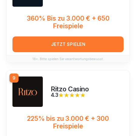
360% Bis zu 3.000 € + 650
Freispiele
JETZT SPIELEN
18+. Bitte spielen Sie verantwortungsbewusst.
9
Ritzo Casino
4.3
★★★★★
★★★★★
225% bis zu 3.000 € + 300
Freispiele