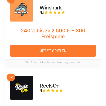
Winshark
4.1
★★★★★
★★★★★
240% bis zu 2.500 € + 300
Freispiele
JETZT SPIELEN
18+. Bitte spielen Sie verantwortungsbewusst.
12
ReelsOn
4
★★★★★
★★★★★