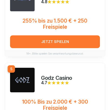
4.8
★★★★★
★★★★★
255% bis zu 1.500 € + 250
Freispiele
JETZT SPIELEN
18+. Bitte spielen Sie verantwortungsbewusst.
5
Godz Casino
4.7
★★★★★
★★★★★
100% Bis zu 2.000 € + 300
Freispiele