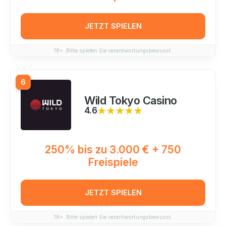
JETZT SPIELEN
18+. Bitte spielen Sie verantwortungsbewusst.
6
Wild Tokyo Casino
4.6
★★★★★
★★★★★
250% bis zu 3.000 € + 750
Freispiele
JETZT SPIELEN
18+. Bitte spielen Sie verantwortungsbewusst.